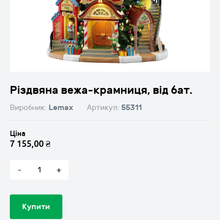
Новорічні композиції
(093) 120-70-70
(097) 754-81-81
Підлогові композиції
Різне
Різдвяна вежа-крамниця, від бат.
Виробник:
Lemax
Артикул:
55311
Ціна
7 155,00
₴
Різдвяна
вежа-
-
+
крамниця,
від
бат.
кількість
Купити