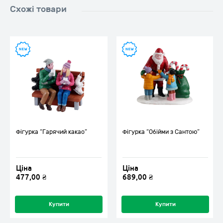
Схожі товари
Фігурка “Гарячий какао”
Фігурка “Обійми з Сантою”
Ціна
Ціна
477,00
₴
689,00
₴
Купити
Купити