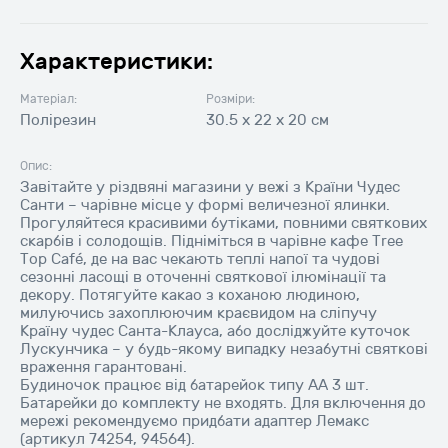
Характеристики:
Матеріал:
Розміри:
Полірезин
30.5 x 22 x 20 cм
Опис:
Завітайте у різдвяні магазини у вежі з Країни Чудес
Санти – чарівне місце у формі величезної ялинки.
Прогуляйтеся красивими бутіками, повними святкових
скарбів і солодощів. Підніміться в чарівне кафе Tree
Top Café, де на вас чекають теплі напої та чудові
сезонні ласощі в оточенні святкової ілюмінації та
декору. Потягуйте какао з коханою людиною,
милуючись захоплюючим краєвидом на сліпучу
Країну чудес Санта-Клауса, або досліджуйте куточок
Лускунчика – у будь-якому випадку незабутні святкові
враження гарантовані.
Будиночок працює від батарейок типу АА 3 шт.
Батарейки до комплекту не входять. Для включення до
мережі рекомендуємо придбати адаптер Лемакс
(артикул 74254, 94564).