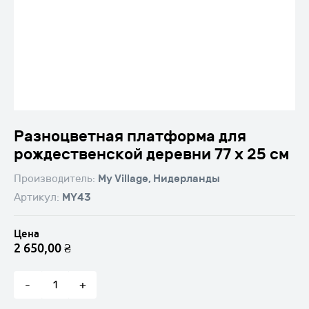
Новогодние композиции
info@santashop.com.ua
Напольные композиции
(093) 120-70-70
(097) 754-81-81
То да сё
Разноцветная платформа для
рождественской деревни 77 x 25 см
Производитель:
My Village, Нидерланды
Артикул:
MY43
Цена
2 650,00
₴
Количество
товара
-
+
Разноцветная
платформа
для