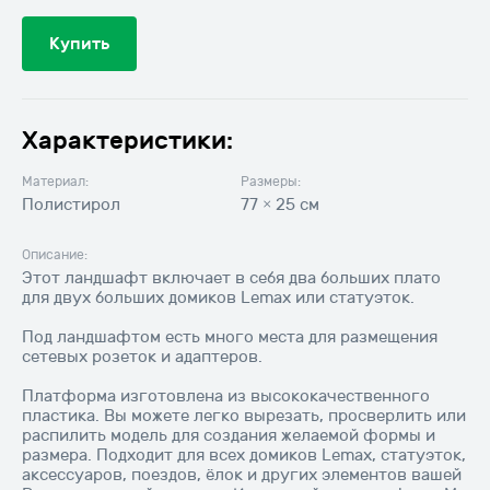
рождественской
деревни
77
Купить
x
25
см
Характеристики:
Материал:
Размеры:
Полистирол
77 × 25 см
Описание:
Этот ландшафт включает в себя два больших плато
для двух больших домиков Lemax или статуэток.
Под ландшафтом есть много места для размещения
сетевых розеток и адаптеров.
Платформа изготовлена из высококачественного
пластика. Вы можете легко вырезать, просверлить или
распилить модель для создания желаемой формы и
размера. Подходит для всех домиков Lemax, статуэток,
аксессуаров, поездов, ёлок и других элементов вашей